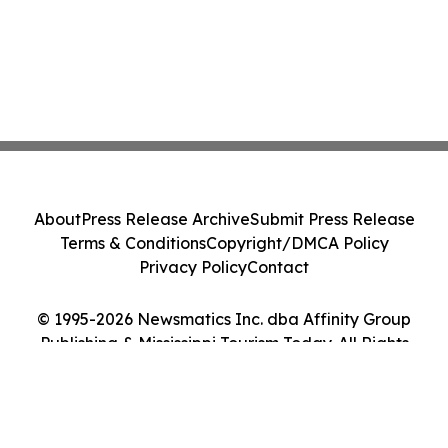
About
Press Release Archive
Submit Press Release
Terms & Conditions
Copyright/DMCA Policy
Privacy Policy
Contact
© 1995-2026 Newsmatics Inc. dba Affinity Group
Publishing & Mississippi Tourism Today. All Rights
Reserved.
Cookie Settings / Your Privacy Choices